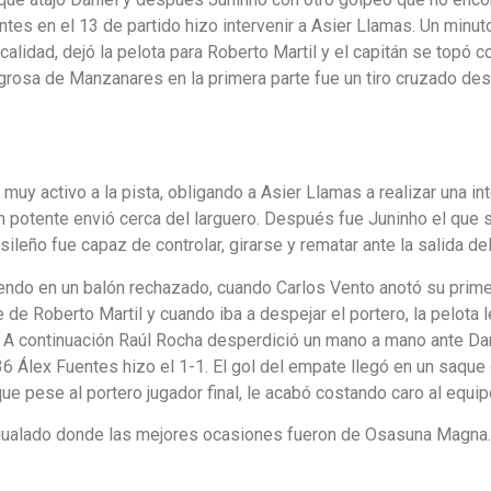
es en el 13 de partido hizo intervenir a Asier Llamas. Un minut
calidad, dejó la pelota para Roberto Martil y el capitán se topó c
ligrosa de Manzanares en la primera parte fue un tiro cruzado des
 muy activo a la pista, obligando a Asier Llamas a realizar una i
 potente envió cerca del larguero. Después fue Juninho el que se
ileño fue capaz de controlar, girarse y rematar ante la salida del
endo en un balón rechazado, cuando Carlos Vento anotó su primer
de Roberto Martil y cuando iba a despejar el portero, la pelota 
l. A continuación Raúl Rocha desperdició un mano a mano ante Dan
36 Álex Fuentes hizo el 1-1. El gol del empate llegó en un saqu
ue pese al portero jugador final, le acabó costando caro al equip
igualado donde las mejores ocasiones fueron de Osasuna Magna.