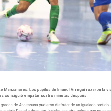
e Manzanares. Los pupilos de Imanol Arregui rozaron la vic
tes consiguió empatar cuatro minutos después.
gradas de Anaitasuna pudieron disfrutar de un igualado partido, 
ue atajó Daniel y después Juninho con otro golpeo que no encon