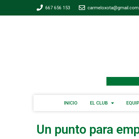
667 656 153
carmeloxota@gmail.com
INICIO
EL CLUB
EQUI
Un punto para em