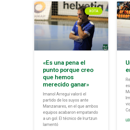
XOTA
«Es una pena el
U
punto porque creo
e
que hemos
Re
merecido ganar»
es
Ma
Imanol Arregui valoró el
Im
partido de los suyos ante
vi
Manzanares, en el que ambos
Ca
equipos acabaron empatando
a un gol. El técnico de Irurtzun
LE
lamentó