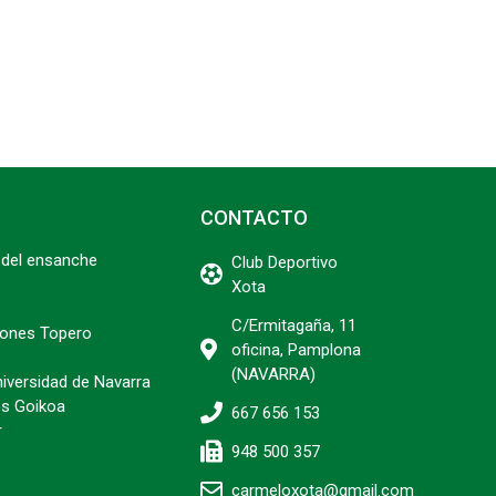
CONTACTO
del ensanche
Club Deportivo
Xota
C/Ermitagaña, 11
ciones Topero
oficina, Pamplona
(NAVARRA)
niversidad de Navarra
s Goikoa
667 656 153
r
948 500 357
carmeloxota@gmail.com