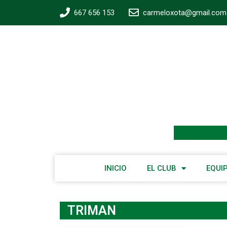
667 656 153
carmeloxota@gmail.com
INICIO
EL CLUB
EQUI
TRIMAN